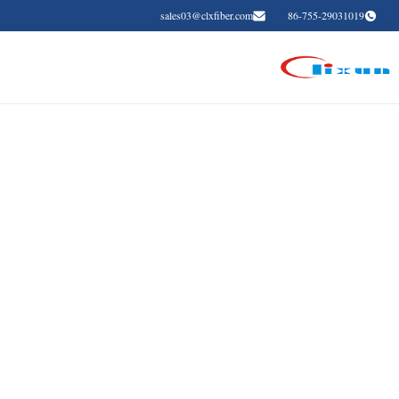
sales03@clxfiber.com
86-755-29031019