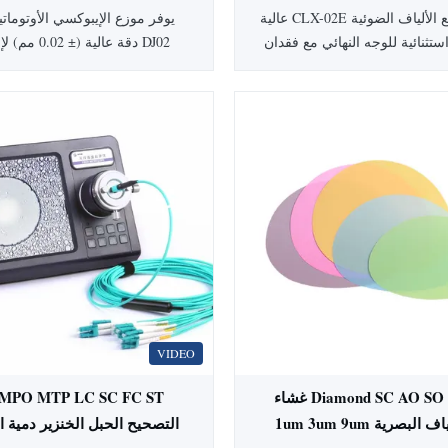
SC / FC / ST القدرة على 98% من عائد
الطاقة و AC110/220V مصدر الطاقة
توفر آلة تلميع الألياف الضوئية CLX-02E عالية
المرور الأول
ستثنائية للوجه النهائي مع فقدان
DJ02 دقة عالية (
إدخال يبلغ ≥0.20 ديسيبل وخسارة إرجاع تبلغ
تصحيح الألياف. تتميز بمكونات يابا
≥55 ديسيبل. يعالج موصلات
SC/FC/ST/LC/SMA905/MPO بإنتاجية تمريرة
ساعة. ضمان لمدة عام، خيار
أولى تبلغ 98-100%. يتميز بتقنية حامل IPC،
متاحة.
للتعديل، وبنية متينة من الفولاذ
اوم للصدأ للإنتاج الضخم.
VIDEO
Diamond SC AO SO CO ADS غشاء
تلميع الألياف البصرية 1um 3um 9um
التصحيح الحبل الخنزير دمية ال