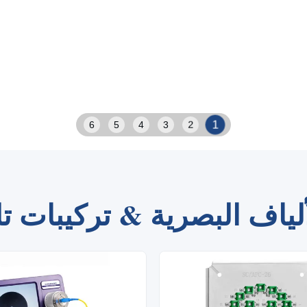
2
6
5
4
3
1
لألياف البصرية & تركيبات تل