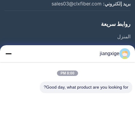
بريد إلكتروني:
sales03@clxfiber.com
روابط سريعة
المنزل
المنتجات
jiangxige
حولنا
جولة في المصنع
8:00 PM
مراقبة الجودة
Good day, what product are you looking for?
اتصل بنا
أخبار
القضايا
مدونة