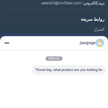
بريد إلكتروني:
sales03@clxfiber.com
روابط سريعة
المنزل
المنتجات
jiangxige
حولنا
جولة في المصنع
8:22 PM
مراقبة الجودة
Good day, what product are you looking for?
اتصل بنا
أخبار
القضايا
مدونة