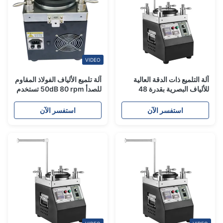
VIDEO
آلة التلميع ذات الدقة العالية
آلة تلميع الألياف الفولاذ المقاوم
للألياف البصرية بقدرة 48
للصدأ 50dB 80 rpm تستخدم
قطعة MU/LC و 36 قطعة
لـ FTTH
SC/FC/ST لإنتاج الجماهير
استفسر الآن
استفسر الآن