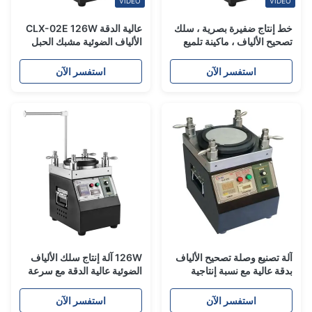
VIDEO
VIDEO
خط إنتاج ضفيرة بصرية ، سلك
عالية الدقة CLX-02E 126W
تصحيح الألياف ، ماكينة تلميع
الألياف الضوئية مشبك الحبل
مربع
الحديدية طحن آلة البوليشر
استفسر الآن
استفسر الآن
آلة تصنيع وصلة تصحيح الألياف
126W آلة إنتاج سلك الألياف
بدقة عالية مع نسبة إنتاجية
الضوئية عالية الدقة مع سرعة
للمرة الأولى تبلغ 98% ولوحة
قابلة للتعديل 140RPM و 48
تلميع 127 مم
قطعة MU / LC
استفسر الآن
استفسر الآن