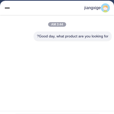
المنتجات
jiangxige
حولنا
جولة في المصنع
3:44 AM
مراقبة الجودة
Good day, what product are you looking for?
اتصل بنا
أخبار
القضايا
مدونة
Follow Us