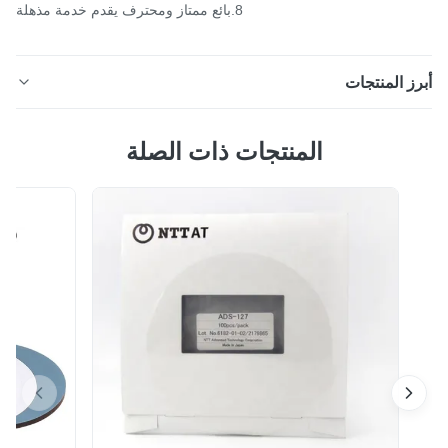
8.بائع ممتاز ومحترف يقدم خدمة مذهلة
ز المنتجات
آلة تلميع الألياف من الفولاذ المقاوم للصدأ 50dB 80 Rpm
المنتجات ذات الصلة
تستخدم لـ FTTH آلة التلميع Seikoh Giken لآلة صنع التلميع
البصري سعر المصنع الألياف البصرية طحن معدات الألياف
البصرية آلة تلميع الموديل: CLX-02E مكان المنشأ: شنتشن ،
الصين وصف المنتج من آلة تلميع الألياف الطائر 1. طريقة
الضغط: أربع زوايا ، سرعة ق...