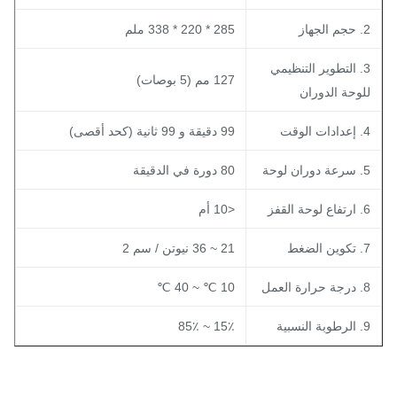
جم الجهاز
285 * 220 * 338 ملم
3. التطوير التنظيمي
127 مم (5 بوصات)
لوحة الدوران
عدادات الوقت
99 دقيقة و 99 ثانية (كحد أقصى)
عة دوران لوحة
80 دورة في الدقيقة
تفاع لوحة القفز
<10 أم
كوين الضغط
21 ~ 36 نيوتن / سم 2
جة حرارة العمل
10 ℃ ~ 40 ℃
رطوبة النسبية
15٪ ~ 85٪