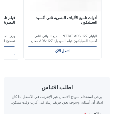
أدوات تلميع الألياف البصرية ثاني أكسيد
فيلم تلميع الم
السيليكون
البصرية اللف
اليابان NTTAT ADS-127 التلميع النهائي لثاني
ورق تلميع ماسي ل
أكسيد السيليكون فيلم الموديل: ADS-127 مكان
تصحيح الألياف الض
المنشأ:اليابان تفصيل سريع ● رش الجسيمات
بالتساوي على السطح المطلي ● كثافة ومرونة
اتصل الآن
جيدة ، ومناسبة للتلميع على جوانب مختلفة ●
المنتج مستقرة ،
مناسبة للتلميع بالمواد الجافة أو المائية أو الزيتية
المسامير
● فيلم تلميع الألياف هو معدل تلميع دائ...
الزيتية. فيلم تلميع 
اطلب اقتباس
يرجى استخدام نموذج الاتصال عبر الإنترنت في الأسفل إذا كان
لديك أي أسئلة، وسوف يعود فريقنا إليك في أقرب وقت ممكن.
بريد إلكتروني
*