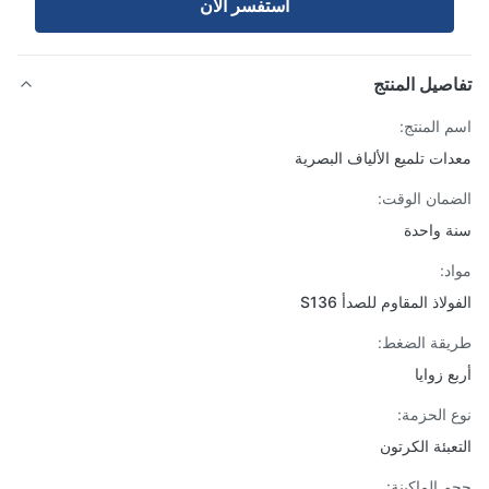
استفسر الآن
صيل المنتج
 المنتج:
ات تلميع الألياف البصرية
مان الوقت:
 واحدة
د:
لاذ المقاوم للصدأ S136
قة الضغط:
 زوايا
 الحزمة:
عبئة الكرتون
 الماكينة: