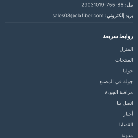
:
86-755-29031019
د إلكتروني:
sales03@clxfiber.com
ابط سريعة
نزل
نتجات
نا
ة في المصنع
قبة الجودة
ل بنا
ار
ضايا
نة