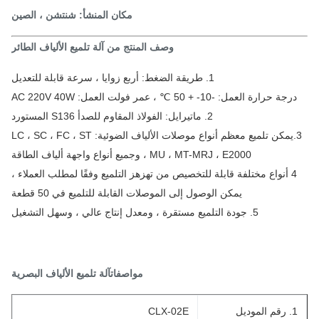
مكان المنشأ: شنتشن ، الصين
وصف المنتج من آلة تلميع الألياف الطائر
1. طريقة الضغط: أربع زوايا ، سرعة قابلة للتعديل
رجة حرارة العمل: -10- + 50 ℃ ، عمر فولت العمل: AC 220V 40W
2. ماتيرايل: الفولاذ المقاوم للصدأ S136 المستورد
3.يمكن تلميع معظم أنواع موصلات الألياف الضوئية: LC ، SC ، FC ، ST
، MU ، MT-MRJ ، E2000 وجميع أنواع واجهة ألياف الطاقة
4 أنواع مختلفة قابلة للتخصيص من تهزهز التلميع وفقًا لمطلب العملاء ،
يمكن الوصول إلى الموصلات القابلة للتلميع في 50 قطعة
5. جودة التلميع مستقرة ، ومعدل إنتاج عالي ، وسهل التشغيل
مواصفات
آلة تلميع الألياف البصرية
قم الموديل
CLX-02E