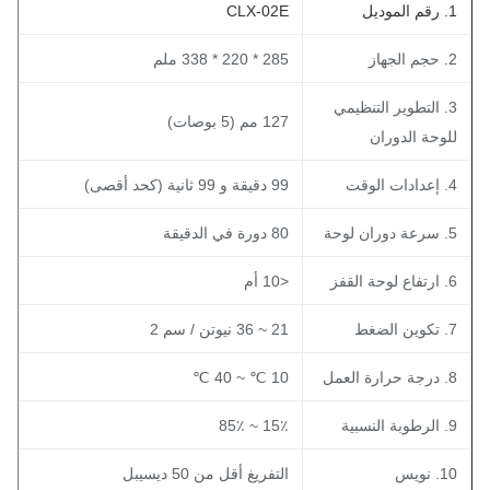
قم الموديل
CLX-02E
جم الجهاز
285 * 220 * 338 ملم
3. التطوير التنظيمي
127 مم (5 بوصات)
لوحة الدوران
عدادات الوقت
99 دقيقة و 99 ثانية (كحد أقصى)
عة دوران لوحة
80 دورة في الدقيقة
تفاع لوحة القفز
<10 أم
كوين الضغط
21 ~ 36 نيوتن / سم 2
جة حرارة العمل
10 ℃ ~ 40 ℃
رطوبة النسبية
15٪ ~ 85٪
1. نويس
التفريغ أقل من 50 ديسيبل