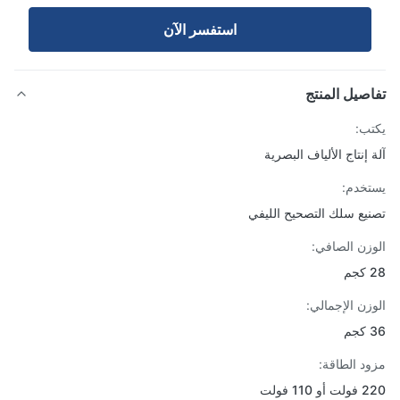
استفسر الآن
صيل المنتج
ب:
 إنتاج الألياف البصرية
خدم:
يع سلك التصحيح الليفي
زن الصافي:
زن الإجمالي:
د الطاقة:
110 فولت