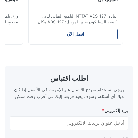
اليابان NTTAT ADS-127 التلميع النهائي لثاني
ورق تلميع ماسي ل
أكسيد السيليكون فيلم الموديل: ADS-127 مكان
تصحيح الألياف الض
المنشأ:اليابان تفصيل سريع ● رش الجسيمات
بالتساوي على السطح المطلي ● كثافة ومرونة
اتصل الآن
جيدة ، ومناسبة للتلميع على جوانب مختلفة ●
المنتج مستقرة ،
مناسبة للتلميع بالمواد الجافة أو المائية أو الزيتية
المسامير
● فيلم تلميع الألياف هو معدل تلميع دائ...
الزيتية. فيلم تلميع 
اطلب اقتباس
يرجى استخدام نموذج الاتصال عبر الإنترنت في الأسفل إذا كان
لديك أي أسئلة، وسوف يعود فريقنا إليك في أقرب وقت ممكن.
بريد إلكتروني
*