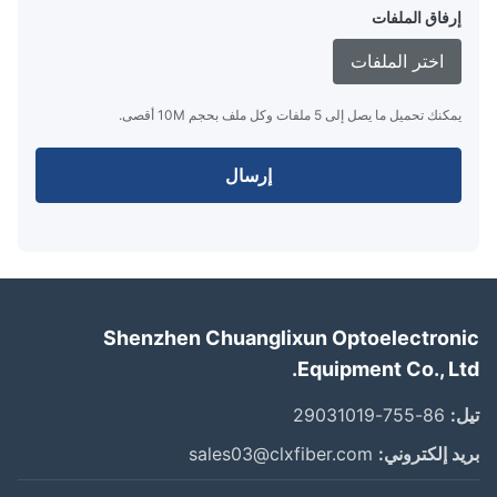
إرفاق الملفات
اختر الملفات
يمكنك تحميل ما يصل إلى 5 ملفات وكل ملف بحجم 10M أقصى.
إرسال
Shenzhen Chuanglixun Optoelectron
Equipment Co., Lt
:
86-755-29031019
د إلكتروني:
sales03@clxfiber.com