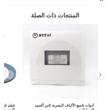
آلة تلميع الألياف التصحيح الحبل صنع الملمع البصري طحن
المنتجات ذات الصلة
موصل طاحونة المعدات الموديل: CLX-02E مكان المنشأ:
شنتشن ، الصين وصف المنتج من آلة تلميع الألياف الطائر آلة
تلميع الألياف الضوئية على أساس المعايير العالمية العالمية
والخبرة العملية طويلة الأمد ، فهي تتجاوز متطلبات هندسة
الوجه النهائي Gr-326 ، وآل...
أدوات تلميع الألياف البصرية ثاني أكسيد
فيلم تلميع الم
السيليكون
البصرية اللف