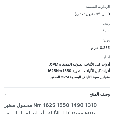
طوبة النسبية:
ة:
:
0 جرام
از
ات كبل الألياف الضوئية المصغرة OPM
,
ت كبل الألياف البصرية 1550 1625Nm
,
س ضوء الألياف البصرية OPM الصغير
ف المنتج
1310 1490 1550 1625 Nm محمول صغير
Opm Ftth كابل الألياف أدوات اختبار السعر