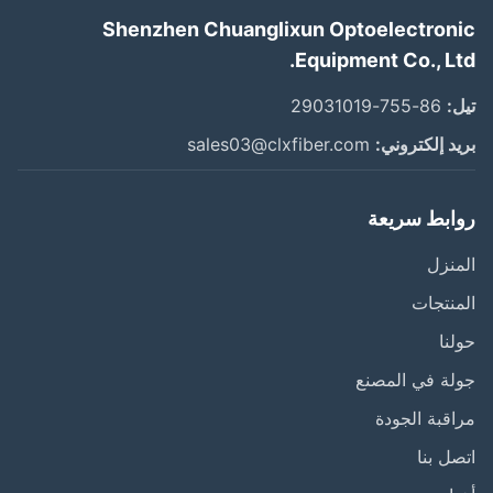
Shenzhen Chuanglixun Optoelectron
Equipment Co., Lt
:
86-755-29031019
د إلكتروني:
sales03@clxfiber.com
ابط سريعة
نزل
نتجات
نا
ة في المصنع
قبة الجودة
ل بنا