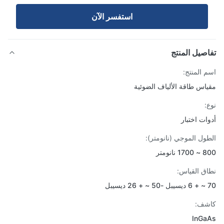
استفسر الآن
صيل المنتج
 المنتج:
اس طاقة الألياف الضوئية
:
ات اختبار
ول الموجي (نانومتر):
نانومتر
ق القياس:
ل
شف:
InGa