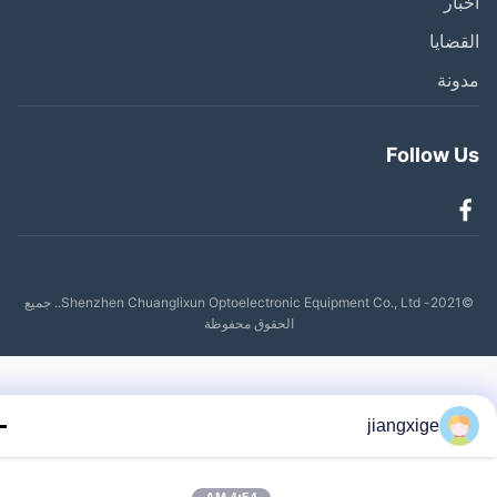
ار
ضايا
نة
Follow 
©2021- Shenzhen Chuanglixun Optoelectronic Equipment Co., Ltd.. جميع
الحقوق محفوظة
jiangxige