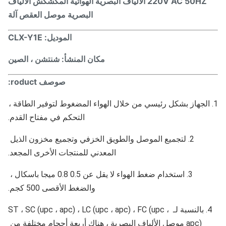
220V AC 50HZ الألياف البصرية الهوائية المكشكش الألياف
البصرية موصل العقص آلة
الموديل: CLX-
Y1E
مكان المنشأ: شنتشن ، الصين
ص
وصف roduct:
1. الجهاز بشكل رئيسي من خلال الهواء المضغوط لتوفير الطاقة ، 
التحكم في مفتاح القدم.
2. لتجميع الموصل والطويق الخزفي وتجميع مخزون الذيل 
المعدني للمنتجات الأخرى المجعد.
3. استخدام ضغط الهواء لا يقل عن 0.5 0.8 ميجا باسكال ، 
والضغط الأقصى 500 كجم.
4. بالنسبة لـ ST ، SC (upc ، apc) ، LC (upc ، apc) ، FC (upc ، 
apc) موصل الألياف البصرية ، هناك أربعة أحجام مختلفة من 