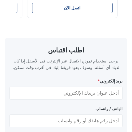
المنشأ:اليابان تفصيل سريع ● رش الجسيمات
بالتساوي على السطح المطلي ● كثافة ومرونة
اتصل الآن
جيدة ، ومناسبة للتلميع على جوانب مختلفة ●
المنتج مستقرة ،
مناسبة للتلميع بالمواد الجافة أو المائية أو الزيتية
المسامير
● فيلم تلميع الألياف هو معدل تلميع دائ...
الزيتية. فيلم تلميع 
اطلب اقتباس
يرجى استخدام نموذج الاتصال عبر الإنترنت في الأسفل إذا كان
لديك أي أسئلة، وسوف يعود فريقنا إليك في أقرب وقت ممكن.
بريد إلكتروني
*
الهاتف / واتساب