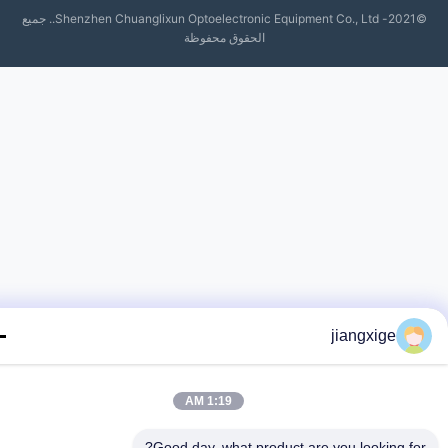
©2021- Shenzhen Chuanglixun Optoelectronic Equipment Co., Ltd.. جميع
الحقوق محفوظة
jiangxige
1:19 AM
Good day, what product are you looking fo