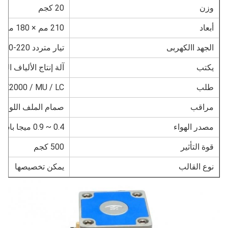
زن
20 كجم
بعاد
210 مم × 180 مم × 370 مم
لجهد االكهربى
تيار متردد 220-240 فولت 50 هرتز
كتب
آلة إنتاج الألياف البصرية
لب
SC / FC / E2000 / MU / LC (م
راقب
صمام الملف اللولبي
صدر الهواء
0.4 ~ 0.9 ميجا باسكال
وة التأثير
500 كجم
وع القالب
يمكن تخصيصها