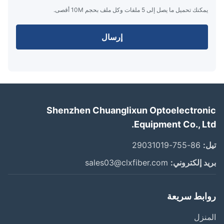
يمكنك تحميل ما يصل إلى 5 ملفات وكل ملف بحجم 10M أقصى.
إرسال
Shenzhen Chuanglixun Optoelectron
Equipment Co., Lt
:
86-755-29031019
د إلكتروني:
sales03@clxfiber.com
ابط سريعة
نزل