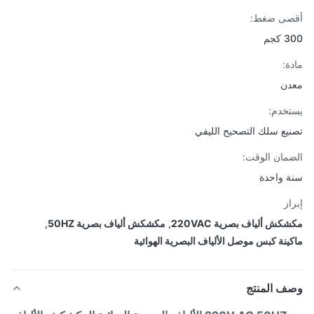
صى ضغط:
جم
ة:
دن
خدم:
يع سلك التصحيح الليفي
مان الوقت:
 واحدة
از
كش ألياف بصرية 220VAC
,
مكشكش ألياف بصرية 50HZ
,
ينة كبس موصل الألياف البصرية الهوائية
ف المنتج