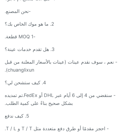
-نحن المصنع.
2. ما هو موك الخاص بك؟
-MOQ 1 قطعة.
3. هل تقدم خدمات عينة؟
- نعم ، سوف نقدم عينات (عينات بالأسعار المعلنة من قبل
chuanglixun).
4. كيف ستشحن لي؟
- سنقضي من 4 إلى 6 أيام عبر DHL أو FedEx.تم تمديده
بشكل صحيح بناءً على كمية الطلب.
5. كيف ندفع
- احجز مقدمًا أو طرق دفع متعددة مثل T / T و T / L.