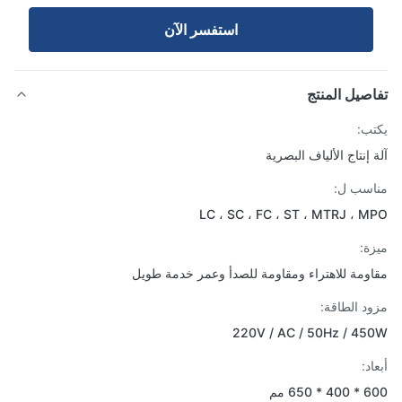
استفسر الآن
صيل المنتج
ب:
 إنتاج الألياف البصرية
سب ل:
LC ، SC ، FC ، ST ، MTRJ ، 
ة:
ومة للاهتراء ومقاومة للصدأ وعمر خدمة طويل
د الطاقة:
220V / AC / 50Hz / 4
د:
 650 مم