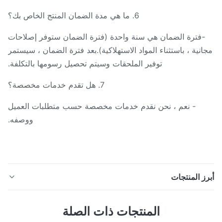
6. ما هي مدة الضمان المنتج الخاص بك؟
-فترة الضمان هي سنة واحدة (فترة الضمان ستوفر إصلاحات
انية ، باستثناء المواد الاستهلاكية).بعد فترة الضمان ، سيستمر
توفير الملحقات وسيتم تحصيل رسومها بالتكلفة.
7. هل تقدم خدمات مخصصة؟
- نعم ، نحن نقدم خدمات مخصصة حسب متطلبات العميل
ووصفه.
ز المنتجات
220V AC 50HZ الألياف البصرية الهوائية المكشكش الألياف
المنتجات ذات الصلة
البصرية موصل العقص آلة الموديل: CLX-Y1E مكان المنشأ: