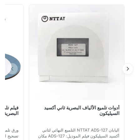
شنتشن ، الصين صوصف roduct: 1. الجهاز بشكل رئيسي من
لال الهواء المضغوط لتوفير الطاقة ، التحكم في مفتاح القدم.
2. لتجميع الموصل والطويق الخزفي وتجميع مخزون الذيل
المعدني للمنتجات الأخرى المجعد. ...
أدوات تلميع الألياف البصرية ثاني أكسيد
فيلم تلميع الم
السيليكون
البصرية اللف
اليابان NTTAT ADS-127 التلميع النهائي لثاني
ورق تلميع ماسي ل
أكسيد السيليكون فيلم الموديل: ADS-127 مكان
تصحيح الألياف الض