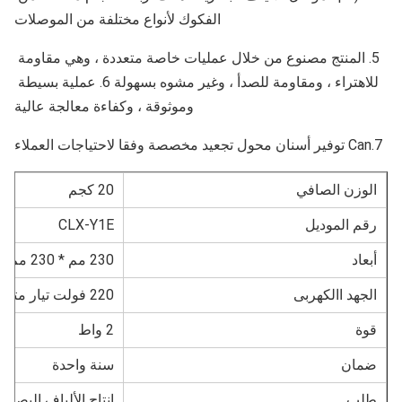
الفكوك لأنواع مختلفة من الموصلات
5. المنتج مصنوع من خلال عمليات خاصة متعددة ، وهي مقاومة 
للاهتراء ، ومقاومة للصدأ ، وغير مشوه بسهولة 6. عملية بسيطة 
وموثوقة ، وكفاءة معالجة عالية
لوزن الصافي
20 كجم
قم الموديل
CLX-Y1E
بعاد
230 مم * 230 مم * 450 مم
لجهد االكهربى
220 فولت تيار متردد 50 هرتز
وة
2 واط
مان
سنة واحدة
لب
إنتاج الألياف البصرية الت