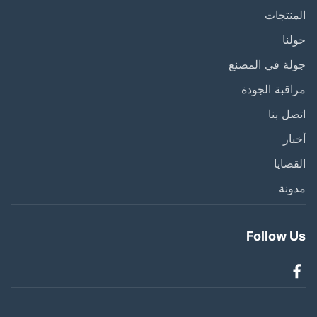
نتجات
نا
ة في المصنع
قبة الجودة
ل بنا
ار
ضايا
نة
Follow 