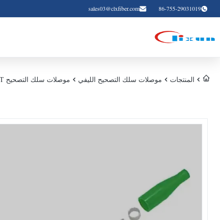
sales03@clxfiber.com
86-755-29031019
المنتجات
موصلات سلك التصحيح الليفي
موصلات سلك التصحيح PBT دوبلكس SC كابل قطر 2.0 مم 3.0 مم