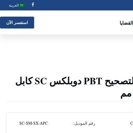
العربية
القضايا
استفسر الآن
موصلات سلك التصحيح PBT دوبلكس SC كابل
رقم الموديل:
SC-SM-SX-APC