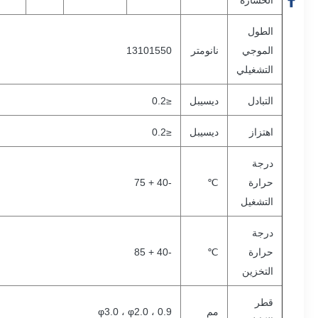
الخساره
الطول
الموجي
نانومتر
13101550
التشغيلي
التبادل
ديسيبل
≤0.2
اهتزاز
ديسيبل
≤0.2
درجة
حرارة
℃
-40 + 75
التشغيل
درجة
حرارة
℃
-40 + 85
التخزين
قطر
مم
φ3.0 ، φ2.0 ، 0.9