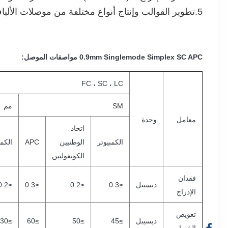
5.
تطوير القوالب وإنتاج أنواع مختلفة من موصلات الألياف الضوئية أحادية الوض
0.9mm Singlemode Simplex SC APC مواصفات الموصل:
FC ، SC ، LC
SM
مم
معامل
وحدة
اتحاد
الكمبيوتر
الوطنيين
APC
الكمب
الكونغوليين
فقدان
ديسيبل
≤0.3
≤0.2
≤0.3
≤0.2
الإدراج
تعويض
ديسيبل
≥45
≥50
≥60
≥30