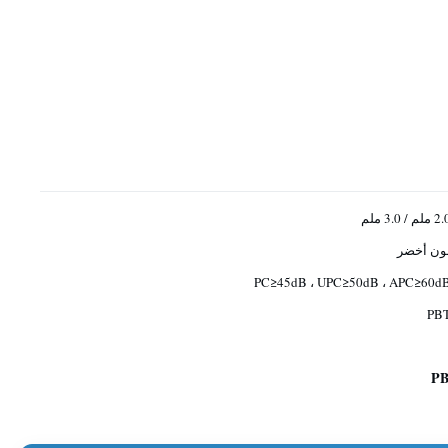
 ملم / 3.0 ملم
ون أخضر
PC≥45dB ، UPC≥50dB ، APC≥60d
PB