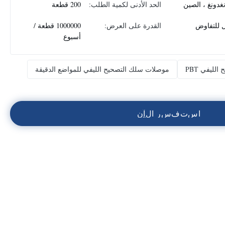
غدونغ ، الصين
الحد الأدنى لكمية الطلب:
200 قطعة
ل للتفاوض
القدرة على العرض:
1000000 قطعة /
أسبوع
ليفي PBT
موصلات سلك التصحيح الليفي للمواضع الدقيقة
ا
س
ت
ف
س
ر
ا
ل
آ
ن