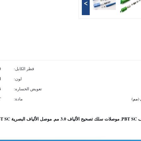
>
قطر الكابل:
2.0
لون:
ل
تعويض الخساره:
B
مادة:
T
PB
موصلات سلك تصحيح الألياف 3.0 مم
موصل الألياف البصرية PBT SC
,
,