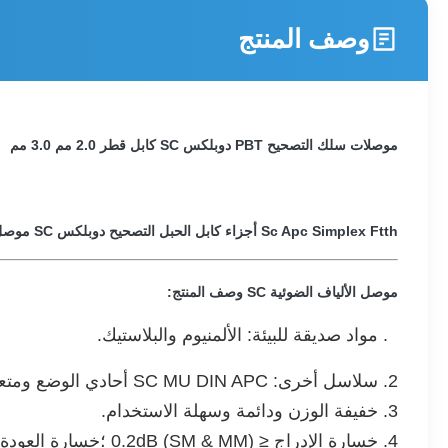
وصف المنتج
موصلات سلك التصحيح PBT دوبلكس SC كابل قطر 2.0 مم 3.0 مم
Sc Apc Simplex Ftth أجزاء كابل الحبل التصحيح دوبلكس SC موصل الألياف البصرية
موصل الألياف الضوئية SC وصف المنتج:
1. مواد صديقة للبيئة: الألمنيوم والبلاستيك.
2. سلاسل أخرى: SC MU DIN APC أحادي الوضع ومتعدد الوضع ، SX & DX.
3. خفيفة الوزن ودائمة وسهلة الاستخدام.
4. خسارة الإدراج ≤ 0.2dB (SM & MM) ؛خسارة العودة: ≥55dB (UPC).