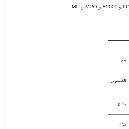
مم
الكمبيوتر
≤0.2
≥35