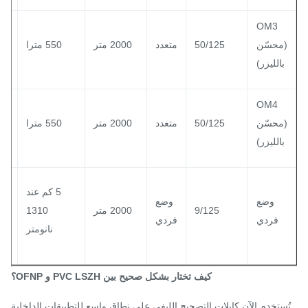
OM3
محسّن
50/125
متعدد
2000 متر
550 مترا
550 مترا
بالليزر)
OM4
محسّن
50/125
متعدد
2000 متر
550 مترا
550 مترا
بالليزر)
5 كم عند
5 ك
وضع
وضع
9/125
2000 متر
1310
0
فردي
فردي
نانومتر
نا
كيف تختار بشكل صحيح بين PVC LSZH و OFNP؟
ستخدم الآن كابلات التصحيح الليفي على نطاق واسع للتطبيقات الداخلية