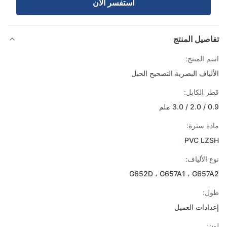
استفسر الآن
صيل المنتج
 المنتج:
لياف البصرية التصحيح الحبل
 الكابل:
3 ملم
ة سترة:
PVC LZ
 الألياف:
G652D ، G657A1 ، G65
ل:
ادات العميل
: