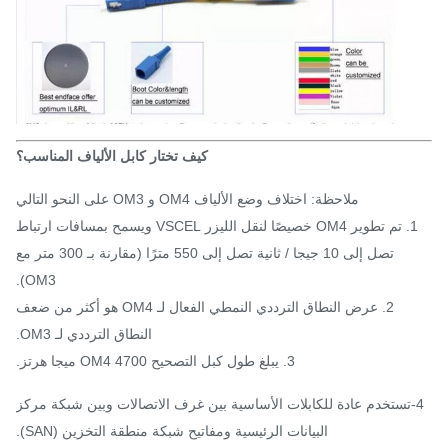
كيف تختار كابل الألياف المناسب؟
ملاحظة: اختلاف وضع الألياف OM4 و OM3 على النحو التالي
1. تم تطوير OM4 خصيصًا لنقل الليزر VSCEL ويسمح بمسافات ارتباط
تصل إلى 10 جيجا / ثانية تصل إلى 550 مترًا (مقارنة بـ 300 متر مع
OM3).
2. عرض النطاق الترددي النمطي الفعال لـ OM4 هو أكثر من ضعف
النطاق الترددي لـ OM3.
3. يبلغ طول كبل التصحيح OM4 4700 ميجا هرتز.
4-تستخدم عادة للكابلات الأساسية بين غرف الاتصالات وبين شبكة مركز
البيانات الرئيسية ومفاتيح شبكة منطقة التخزين (SAN).