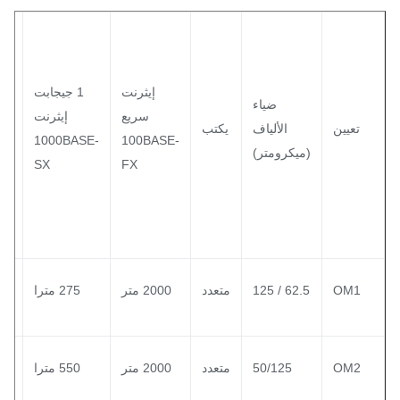
إيثرنت
1 جيجابت
1 جي
ضياء
سريع
إيثرنت
إي
تعيين
الألياف
يكتب
0BASE-
1000BASE-
100BASE-
(ميكرومتر)
SX
FX
OM1
62.5 / 125
متعدد
2000 متر
275 مترا
550 مترا
OM2
50/125
متعدد
2000 متر
550 مترا
550 مترا