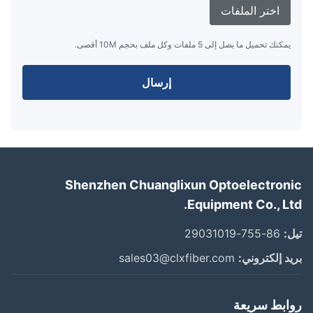
اختر الملفات
يمكنك تحميل ما يصل إلى 5 ملفات وكل ملف بحجم 10M أقصى.
إرسال
Shenzhen Chuanglixun Optoelectron
Equipment Co., Lt
:
86-755-29031019
د إلكتروني:
sales03@clxfiber.com
ابط سريعة