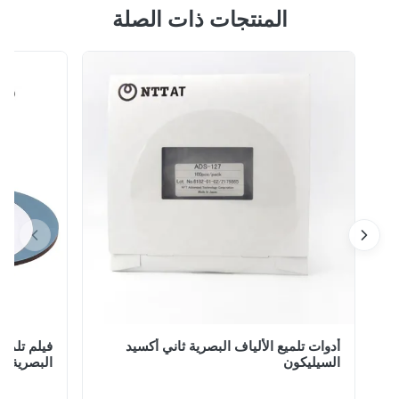
المنتجات ذات الصلة
واحد للداخلية Sc Lc 0.9 2.0 3.0mm سلك تصحيح أحادي
ألياف لطول وكابل ألياف داخلي قابل للتخصيص رقم الموديل:
SC / UPC-LC / UPC-SM-SX Patch Cord مكان المنشأ:
شنتشن ، الصين تصنيع المصنع وصف تتميز أسلاك التصحيح
بالألياف الضوئية بفقدان إدخال منخفض وفقد...
أدوات تلميع الألياف البصرية ثاني أكسيد
فيلم تلميع الم
السيليكون
البصرية اللف