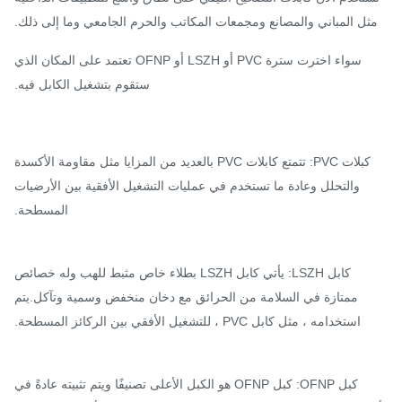
ثل المباني والمصانع ومجمعات المكاتب والحرم الجامعي وما إلى ذلك.
سواء اخترت سترة PVC أو LSZH أو OFNP تعتمد على المكان الذي
ستقوم بتشغيل الكابل فيه.
كبلات PVC: تتمتع كابلات PVC بالعديد من المزايا مثل مقاومة الأكسدة
والتحلل وعادة ما تستخدم في عمليات التشغيل الأفقية بين الأرضيات
المسطحة.
كابل LSZH: يأتي كابل LSZH بطلاء خاص مثبط للهب وله خصائص
ممتازة في السلامة من الحرائق مع دخان منخفض وسمية وتآكل.يتم
استخدامه ، مثل كابل PVC ، للتشغيل الأفقي بين الركائز المسطحة.
كبل OFNP: كبل OFNP هو الكبل الأعلى تصنيفًا ويتم تثبيته عادةً في