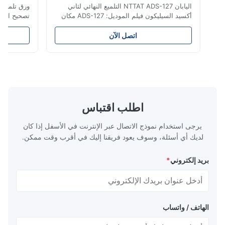
اليابان NTTAT ADS-127 التلميع النهائي لثاني
ورق تلميع ماسي ل
أكسيد السيليكون فيلم الموديل: ADS-127 مكان
تصحيح الألياف الض
المنشأ:اليابان تفصيل سريع ● رش الجسيمات
بالتساوي على السطح المطلي ● كثافة ومرونة
اتصل الآن
جيدة ، ومناسبة للتلميع على جوانب مختلفة ●
المنتج مستقرة ،
مناسبة للتلميع بالمواد الجافة أو المائية أو الزيتية
المسامير
● فيلم تلميع الألياف هو معدل تلميع دائ...
الزيتية. فيلم تلميع 
اطلب اقتباس
يرجى استخدام نموذج الاتصال عبر الإنترنت في الأسفل إذا كان
لديك أي أسئلة، وسوف يعود فريقنا إليك في أقرب وقت ممكن.
بريد إلكتروني
*
الهاتف / واتساب