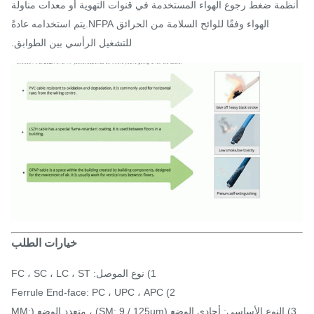
ظمة ضغط رجوع الهواء المستخدمة في قنوات التهوية أو معدات مناولة
الهواء وفقًا للوائح السلامة من الحرائق NFPA.يتم استخدامه عادةً
للتشغيل الرأسي بين الطوابق.
خيارات الطلب
1) نوع الموصل: FC ، SC ، LC ، ST
2) Ferrule End-face: PC ، UPC ، APC
3) النوع الأساسي: أحادي الوضع (SM: 9 / 125um) ، متعدد الوضع (MM: