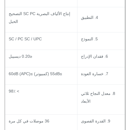
إنتاج الألياف البصرية SC PC التصحيح
4. التطبيق
الحبل
5. النموذج
SC / PC SC / UPC
6. فقدان الإدراج
≤0.20 ديسيبل
7. خسارة العودة
≥55dB (كمبيوتر) ≥60dB (APC)
> 98٪
8. معدل النجاح ثلاثي
الأبعاد
9. القدرة القصوى
36 موصلات في كل مرة