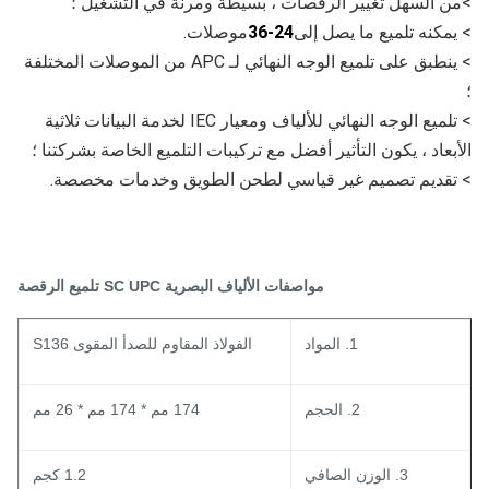
ن السهل تغيير الرقصات ، بسيطة ومرنة في التشغيل ؛
مكنه تلميع ما يصل إلى
24-36
موصلات.
> ينطبق على تلميع الوجه النهائي لـ APC من الموصلات المختلفة 
> تلميع الوجه النهائي للألياف ومعيار IEC لخدمة البيانات ثلاثية 
بعاد ، يكون التأثير أفضل مع تركيبات التلميع الخاصة بشركتنا ؛
قديم تصميم غير قياسي لطحن الطويق وخدمات مخصصة.
مواصفات الألياف البصرية SC UPC تلميع الرقصة
1. المواد
الفولاذ المقاوم للصدأ المقوى S136
2. الحجم
174 مم * 174 مم * 26 مم
3. الوزن الصافي
1.2 كجم