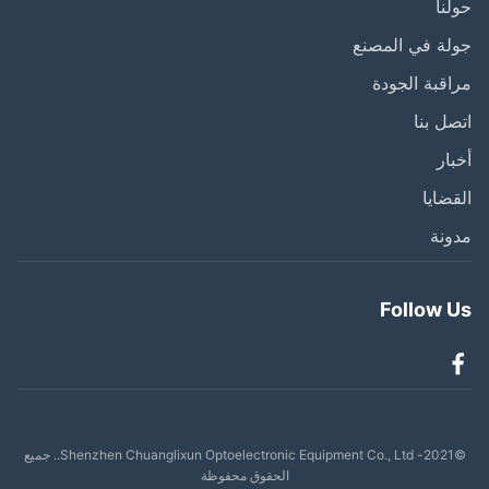
نا
ة في المصنع
قبة الجودة
ل بنا
ار
ضايا
نة
Follow 
©2021- Shenzhen Chuanglixun Optoelectronic Equipment Co., Ltd.. جميع
الحقوق محفوظة