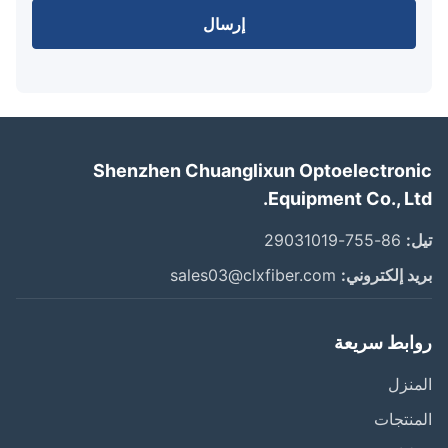
إرسال
Shenzhen Chuanglixun Optoelectron
Equipment Co., Lt
:
86-755-29031019
د إلكتروني:
sales03@clxfiber.com
ابط سريعة
نزل
نتجات