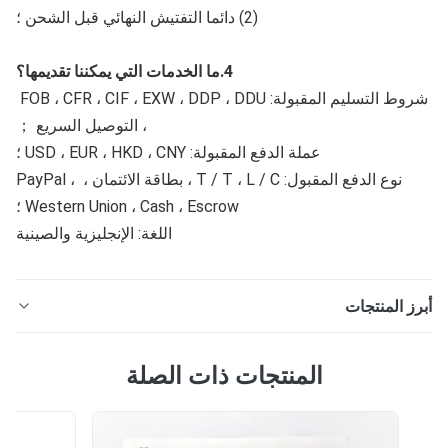
(2) دائما التفتيش النهائي قبل الشحن ؛
4.ما الخدمات التي يمكننا تقديمها؟
شروط التسليم المقبولة: FOB ، CFR ، CIF ، EXW ، DDP ، DDU 
، التوصيل السريع ；
عملة الدفع المقبولة: USD ، EUR ، HKD ، CNY ؛
نوع الدفع المقبول: T / T ، L / C ، بطاقة الائتمان ، PayPal ، 
Western Union ، Cash ، Escrow ؛
اللغة: الإنجليزية والصينية
ز المنتجات
SC Pc Fiber Polishing Fixture الألياف البصرية التصحيح
المنتجات ذات الصلة
الحبل حامل تلميع تركيبات تلميع الألياف الضوئية SC PC ذات
التصميم الحديث 36 منفذًا لتلميع الألياف الضوئية الألياف
الضوئية SC UPC تلميع وصف المنتج > CLXتركيبات تلميع؛