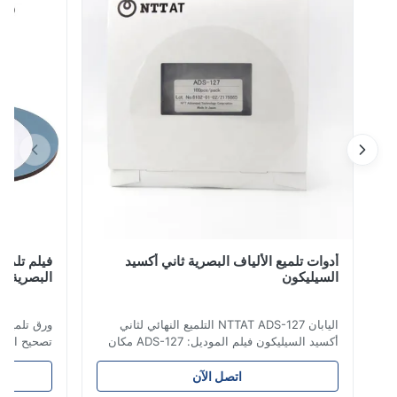
>من السهل تغيير الرقصات ، بسيطة ومرنة في التشغيل ؛ >
يمكنه تلميع ما يصل إلى24-36م...
أدوات تلميع الألياف البصرية ثاني أكسيد
فيلم تلميع الم
السيليكون
البصرية اللف
اليابان NTTAT ADS-127 التلميع النهائي لثاني
ورق تلميع ماسي ل
أكسيد السيليكون فيلم الموديل: ADS-127 مكان
تصحيح الألياف الض
المنشأ:اليابان تفصيل سريع ● رش الجسيمات
بالتساوي على السطح المطلي ● كثافة ومرونة
اتصل الآن
جيدة ، ومناسبة للتلميع على جوانب مختلفة ●
المنتج مستقرة ،