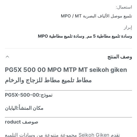
عمال:
ع موصل الألياف البصرية MPO / MT
از
ة تلميع مطاطية 5 مم
,
وسادة تلميع مطاطية MPO
ف المنتج
PG5X
50
0 00 MPO MTP MT seikoh giken
مطاط تلميع مطاط للزجاج والرخام
نموذج:
PG5X-500-00
مكان المنشأ:
اليابان
ص
وصف roduct
تقدم Seikoh Giken مجموعة متنوعة من وسادات التلميع