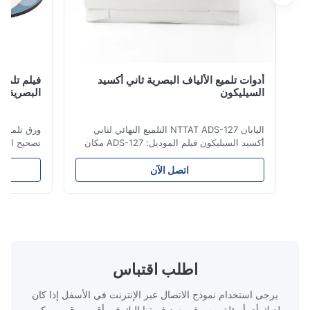
أدوات تلميع الألياف البصرية ثاني أكسيد
فيلم تلميع الم
السيليكون
البصرية اللف
اليابان NTTAT ADS-127 التلميع النهائي لثاني
ورق تلميع ماسي ل
أكسيد السيليكون فيلم الموديل: ADS-127 مكان
تصحيح الألياف الض
المنشأ:اليابان تفصيل سريع ● رش الجسيمات
بالتساوي على السطح المطلي ● كثافة ومرونة
اتصل الآن
جيدة ، ومناسبة للتلميع على جوانب مختلفة ●
المنتج مستقرة ،
مناسبة للتلميع بالمواد الجافة أو المائية أو الزيتية
المسامير
● فيلم تلميع الألياف هو معدل تلميع دائ...
الزيتية. فيلم تلميع 
اطلب اقتباس
يرجى استخدام نموذج الاتصال عبر الإنترنت في الأسفل إذا كان
لديك أي أسئلة، وسوف يعود فريقنا إليك في أقرب وقت ممكن.