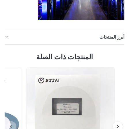
ز المنتجات
PG5X 500 00 MPO MTP MT seikoh giken مطاط تلميع
المنتجات ذات الصلة
مطاط للزجاج والرخام نموذج:PG5X-500-00 مكان
المنشأ:اليابان صوصف roduct تقدم Seikoh Giken مجموعة
متنوعة من وسادات التلميع للاستجابة لمجموعة واسعة من
احتياجات العملاء.خصائص الوسادة لدينا هي سماكة نظيفة.يتم
التحكم في السماكة بإحكام. ميزة 1. التسطيح...