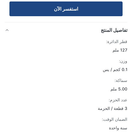
استفسر الآن
صيل المنتج
 الدائرة:
لم
:
س
كة:
ملم
 الحزم:
مان الوقت:
 واحدة