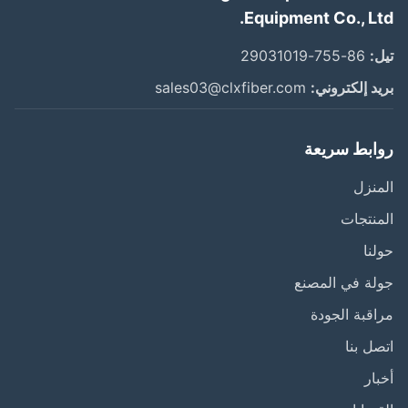
Equipment Co., Lt
:
86-755-29031019
د إلكتروني:
sales03@clxfiber.com
ابط سريعة
نزل
نتجات
نا
ة في المصنع
قبة الجودة
ل بنا
ار