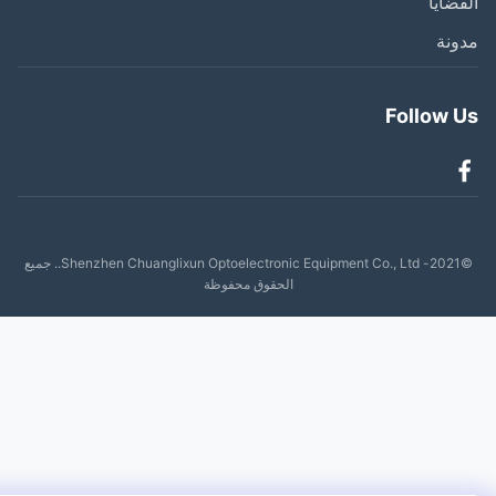
ضايا
نة
Follow 
©2021- Shenzhen Chuanglixun Optoelectronic Equipment Co., Ltd.. جميع
الحقوق محفوظة