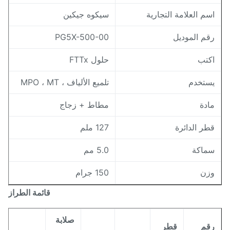
سم العلامة التجارية
سيكوه جيكين
قم الموديل
PG5X-500-00
كتب
حلول FTTx
ستخدم
تلميع الألياف ، MPO ، MT
ادة
مطاط + زجاج
طر الدائرة
127 ملم
ماكة
5.0 مم
زن
150 جرام
قائمة الطراز
صلابة
قم
قطر