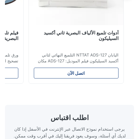
أدوات تلميع الألياف البصرية ثاني أكسيد
فيلم تلميع الم
السيليكون
البصرية اللف
اليابان NTTAT ADS-127 التلميع النهائي لثاني
ورق تلميع ماسي ل
أكسيد السيليكون فيلم الموديل: ADS-127 مكان
تصحيح الألياف الض
المنشأ:اليابان تفصيل سريع ● رش الجسيمات
بالتساوي على السطح المطلي ● كثافة ومرونة
اتصل الآن
جيدة ، ومناسبة للتلميع على جوانب مختلفة ●
المنتج مستقرة ،
مناسبة للتلميع بالمواد الجافة أو المائية أو الزيتية
المسامير
● فيلم تلميع الألياف هو معدل تلميع دائ...
الزيتية. فيلم تلميع 
اطلب اقتباس
يرجى استخدام نموذج الاتصال عبر الإنترنت في الأسفل إذا كان
لديك أي أسئلة، وسوف يعود فريقنا إليك في أقرب وقت ممكن.