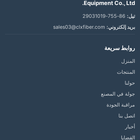
Equipment Co., Lt
:
86-755-29031019
د إلكتروني:
sales03@clxfiber.com
ابط سريعة
نزل
نتجات
نا
ة في المصنع
قبة الجودة
ل بنا
ار
ضايا