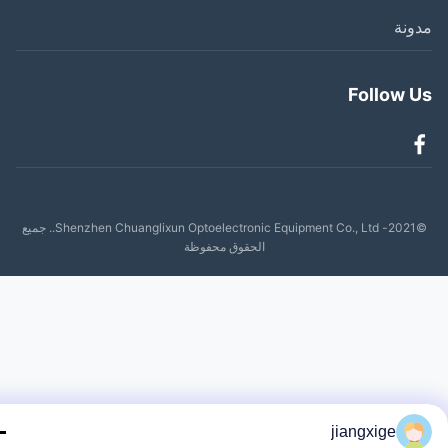
نة
Follow 
©2021- Shenzhen Chuanglixun Optoelectronic Equipment Co., Ltd.. جميع
الحقوق محفوظة
jiangxige