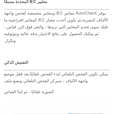
معايير IEC المحددة مسبقًا
يوفر AutoCheck معايير IEC ومعايير مخصصة لفحص واجهة
الألياف البصرية.تم تكوين أحدث معيار IEC كمعايير افتراضية.ما
يك سوى تحديد المعايير التي تريدها ، والنقر فوق الزر قياس ،
ثم يمكنك الحصول على نتائج الاختبار بدقة عالية وموثوقية
وتكرار.
التفتيش الذكي
كن تكوين الفحص التلقائي لبدء الفحص تلقائيًا.بعد قفل موضع
واجهة الألياف ، سيركز الفحص التلقائي ويضع ملف
الصورة تلقائيًا ، ثم ابدأ القياس