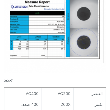
تحديد
لعنصر
AC200
AC400
كبير
200X
400 ضعف