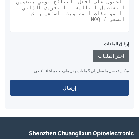
إرفاق الملفات
اختر الملفات
يمكنك تحميل ما يصل إلى 5 ملفات وكل ملف بحجم 10M أقصى.
إرسال
Shenzhen Chuanglixun Optoelectron