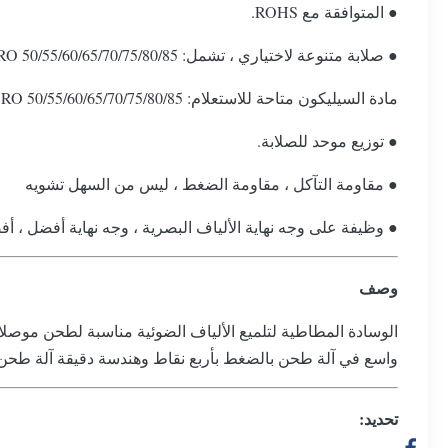
● المتوافقة مع ROHS.
● صلابة متنوعة لاختياري ، تشمل: 50/55/60/65/70/75/80/85 DURO.
مادة السيليكون متاحة للاستعلام: 50/55/60/65/70/75/80/85 DURO.
● توزيع موحد للصلابة.
● مقاومة التآكل ، مقاومة الضغط ، ليس من السهل تشويه
● وظيفة على وجه نهاية الألياف البصرية ، وجه نهاية أفضل ، أفض
وصف
واسع في آلة طحن بالضغط بأربع نقاط وهندسة دقيقة آلة طحن سلسلة SFP-550 ؛ هناك العديد درجات وسمك مختلفة للعملاء لل
تحديد: