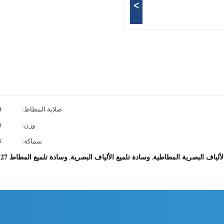
>
صلابة المطاط:
0
وزن:
0.3
سماكة:
5 م
وسادة تلميع الألياف البصرية
وسادة تلميع المطاط 127 مم PR5X-500-75
,
,