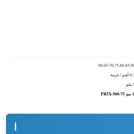
60،65،70،75،80،85،9
 كجم / حزمة
لم