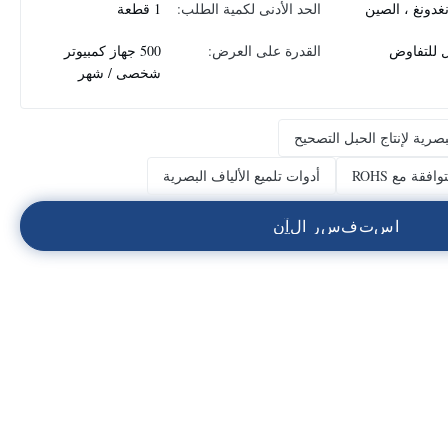
غدونغ ، الصين
الحد الأدنى لكمية الطلب:
1 قطعة
ل للتفاوض
القدرة على العرض:
500 جهاز كمبيوتر
شخصى / شهر
بصرية لإنتاج الحبل التصحيح
قة مع ROHS
أدوات تلميع الألياف البصرية
ا
س
ت
ف
س
ر
ا
ل
آ
ن