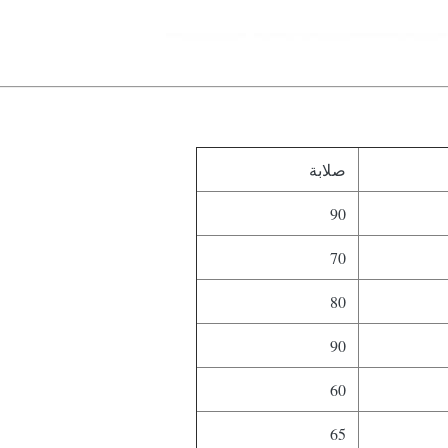
صلابة
90
70
80
90
60
65