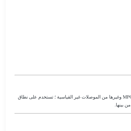
الوسادة المطاطية لتلميع الألياف الضوئية مناسبة لطحن موصلات الألياف الضوئية ، وتشمل الموصلات الحلقات الخزفية ، و MTP ، و MPO وغيرها من الموصلات غير القياسية ؛ تستخدم على نطاق