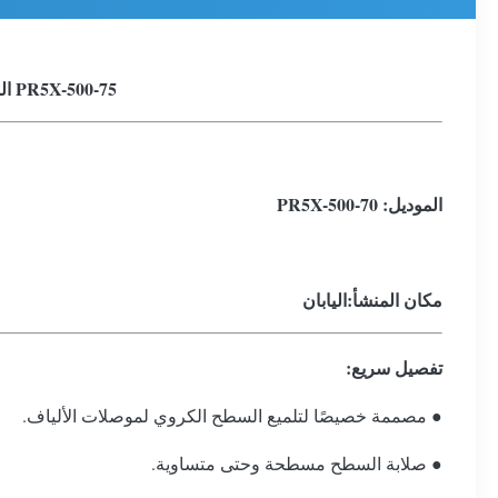
PR5X-500-75 الوسادة المطاطية البولندية المصنوعة من الألياف البصرية Seikoh Giken اليابانية الأصلية
الموديل: PR5X-500-70
مكان المنشأ
:اليابان
تفصيل سريع:
● مصممة خصيصًا لتلميع السطح الكروي لموصلات الألياف.
● صلابة السطح مسطحة وحتى متساوية.