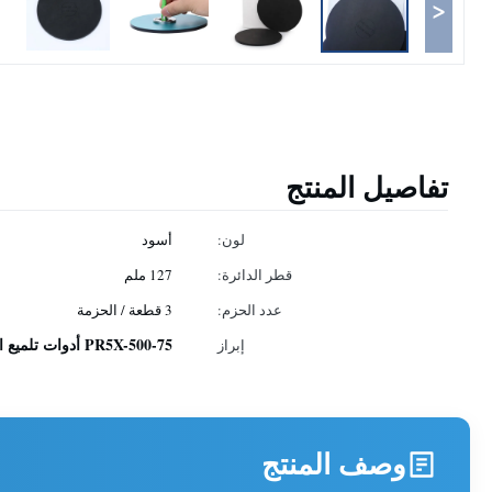
<
تفاصيل المنتج
لون:
أسود
قطر الدائرة:
127 ملم
عدد الحزم:
3 قطعة / الحزمة
PR5X-500-75 أدوات تلميع الألياف البصرية المطاطية
إبراز
وصف المنتج