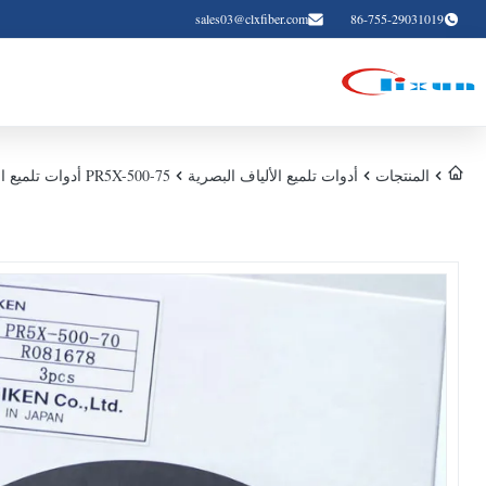
sales03@clxfiber.com
86-755-29031019
المنتجات
أدوات تلميع الألياف البصرية
PR5X-500-75 أدوات تلميع الألياف البصرية البولندية وسادة مطاطية مقاومة الضغط 127 مم