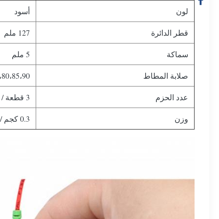
لون
أسود
قطر الدائرة
127 ملم
سماكة
5 ملم
صلابة المطاط
،80،85،90
عدد الحزم
3 قطعة / الحزمة
وزن
0.3 كجم / حزمة