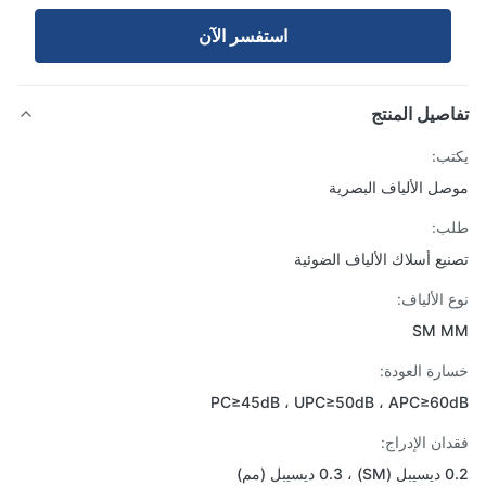
استفسر الآن
صيل المنتج
ب:
ل الألياف البصرية
ب:
يع أسلاك الألياف الضوئية
 الألياف:
SM 
رة العودة:
PC≥45dB ، UPC≥50dB ، APC≥60
ان الإدراج:
سيبل (مم)