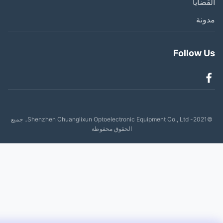
ضايا
نة
Follow 
©2021- Shenzhen Chuanglixun Optoelectronic Equipment Co., Ltd.. جميع
الحقوق محفوظة