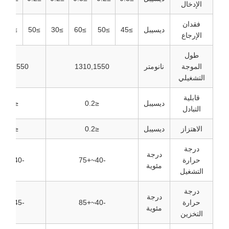
الإدخال
فقدان
ديسيبل
≥45
≥50
≥60
≥30
≥50
≥50
≥30
الإرجاع
طول
الموجة
نانومتر
1310,1550
1310,1550
التشغيلي
قابلية
ديسيبل
≤0.2
≤0.2
التبادل
الاهتزاز
ديسيبل
≤0.2
≤0.2
درجة
درجة
حرارة
-40~+75
-40~+75
مئوية
التشغيل
درجة
درجة
حرارة
-40~+85
-45~+85
مئوية
التخزين