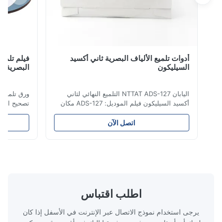
أدوات تلميع الألياف البصرية ثاني أكسيد
فيلم تلميع الم
السيليكون
البصرية اللف
اليابان NTTAT ADS-127 التلميع النهائي لثاني
ورق تلميع ماسي ل
أكسيد السيليكون فيلم الموديل: ADS-127 مكان
تصحيح الألياف الض
المنشأ:اليابان تفصيل سريع ● رش الجسيمات
بالتساوي على السطح المطلي ● كثافة ومرونة
اتصل الآن
جيدة ، ومناسبة للتلميع على جوانب مختلفة ●
المنتج مستقرة ،
مناسبة للتلميع بالمواد الجافة أو المائية أو الزيتية
المسامير
● فيلم تلميع الألياف هو معدل تلميع دائ...
الزيتية. فيلم تلميع 
اطلب اقتباس
يرجى استخدام نموذج الاتصال عبر الإنترنت في الأسفل إذا كان