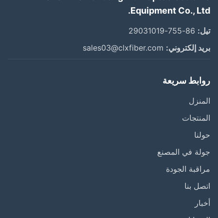
Equipment Co., Lt
:
86-755-29031019
د إلكتروني:
sales03@clxfiber.com
ابط سريعة
نزل
نتجات
نا
ة في المصنع
قبة الجودة
ل بنا
ار