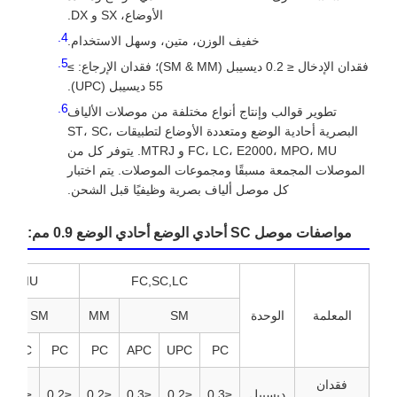
الأوضاع، SX و DX.
خفيف الوزن، متين، وسهل الاستخدام.
فقدان الإدخال ≤ 0.2 ديسيبل (SM & MM)؛ فقدان الإرجاع: ≥
55 ديسيبل (UPC).
تطوير قوالب وإنتاج أنواع مختلفة من موصلات الألياف
البصرية أحادية الوضع ومتعددة الأوضاع لتطبيقات ST، SC،
FC، LC، E2000، MPO، MU و MTRJ. يتوفر كل من
الموصلات المجمعة مسبقًا ومجموعات الموصلات. يتم اختبار
كل موصل ألياف بصرية وظيفيًا قبل الشحن.
مواصفات موصل SC أحادي الوضع أحادي الوضع 0.9 مم:
ST,MU
FC,SC,LC
المعلمة
الوحدة
SM
MM
SM
MM
PC
UPC
PC
PC
APC
UPC
PC
فقدان
ديسيبل
≤0.3
≤0.2
≤0.3
≤0.2
≤0.2
≤0.2
≤0.2