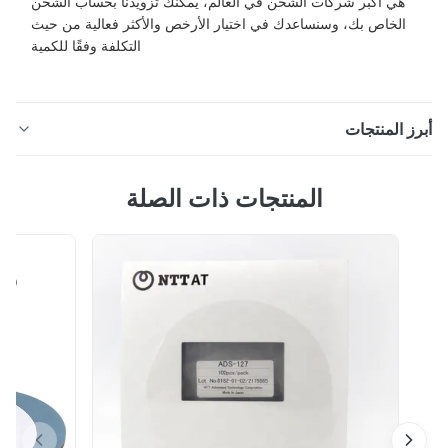
هي أكبر شركات الشحن في العالم، يمكنك تزويدنا بحساب الشحن
الخاص بك، وسنساعدك في اختيار الأرخص والأكثر فعالية من حيث
التكلفة وفقًا للكمية
ز المنتجات
موصل ألياف بصرية SC PC أحادي الوضع FTTH 2.0 مم / 3.0
المنتجات ذات الصلة
مم وصف منتج موصل الألياف البصرية SC: مواد صديقة للبيئة:
ألومنيوم وبلاستيك. سلسلة أخرى: SC MU DIN APC أحادي
الوضع ومتعدد الأوضاع، SX و DX. خفيف الوزن، متين، وسهل
الاستخدام. فقدان الإدخال ≤ 0.2 ديسيبل (SM & MM)؛ فقدان
الإرجاع: ≥ 55 ديسيبل (UPC). تطو...